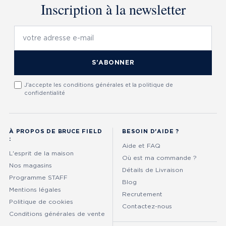
Inscription à la newsletter
S’ABONNER
J'accepte les conditions générales et la politique de
confidentialité
À PROPOS DE BRUCE FIELD
BESOIN D'AIDE ?
:
Aide et FAQ
L'esprit de la maison
Où est ma commande ?
Nos magasins
Détails de Livraison
Programme STAFF
Blog
Mentions légales
Recrutement
Politique de cookies
Contactez-nous
Conditions générales de vente