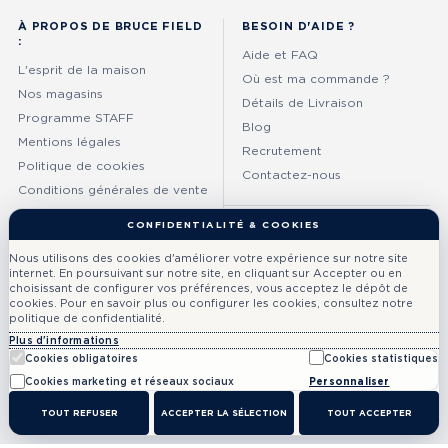
À PROPOS DE BRUCE FIELD
BESOIN D'AIDE ?
:
Aide et FAQ
L'esprit de la maison
Où est ma commande ?
Nos magasins
Détails de Livraison
Programme STAFF
Blog
Mentions légales
Recrutement
Politique de cookies
Contactez-nous
Conditions générales de vente
CATÉGORIES :
SUIVEZ-NOUS !
Nous utilisons des cookies d'améliorer votre expérience sur notre site
internet. En poursuivant sur notre site, en cliquant sur Accepter ou en
Collection Homme
choisissant de configurer vos préférences, vous acceptez le dépôt de
Collection Femme
cookies. Pour en savoir plus ou configurer les cookies, consultez notre
politique de confidentialité.
Chemises Homme
Plus d'informations
Costumes Homme
Cookies obligatoires
Cookies statistiques
Cookies marketing et réseaux sociaux
Personnaliser
2026 Bruce Field - all rights reserved
TOUT REFUSER
ACCEPTER LA SÉLECTION
TOUT ACCEPTER