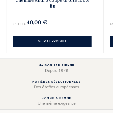
Chemise Andro coupe droite 100%
lin
40,00 €
69,00 €
6
VOIR LE PRODUIT
MAISON PARISIENNE
Depuis 1978
MATIÈRES SÉLECTIONNÉES
Des étoffes européennes
HOMME & FEMME
Une même exigeance