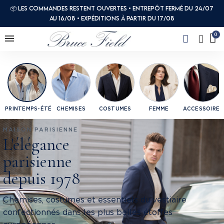
📦 Les commandes restent ouvertes • Entrepôt fermé du 24/07
au 16/08 • Expéditions à partir du 17/08
PRINTEMPS-ÉTÉ
CHEMISES
COSTUMES
FEMME
ACCESSOIRES
MAISON PARISIENNE
L'élégance
parisienne
depuis 1978
Chemises, costumes et essentiels du vestiaire
confectionnés dans les plus belles étoffes