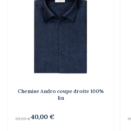
Chemise Andro coupe droite 100%
lin
40,00 €
69,00 €
6