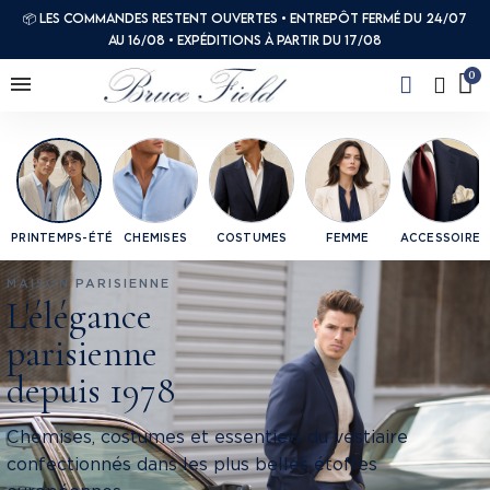
📦 Les commandes restent ouvertes • Entrepôt fermé du 24/07
au 16/08 • Expéditions à partir du 17/08
PRINTEMPS-ÉTÉ
CHEMISES
COSTUMES
FEMME
ACCESSOIRES
MAISON PARISIENNE
L'élégance
parisienne
depuis 1978
Chemises, costumes et essentiels du vestiaire
confectionnés dans les plus belles étoffes