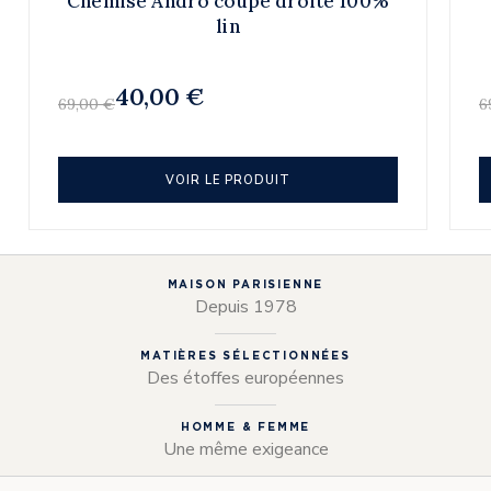
Chemise Andro coupe droite 100%
lin
40,00 €
69,00 €
6
VOIR LE PRODUIT
MAISON PARISIENNE
Depuis 1978
MATIÈRES SÉLECTIONNÉES
Des étoffes européennes
HOMME & FEMME
Une même exigeance