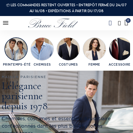
📦 Les commandes restent ouvertes • Entrepôt fermé du 24/07
au 16/08 • Expéditions à partir du 17/08
PRINTEMPS-ÉTÉ
CHEMISES
COSTUMES
FEMME
ACCESSOIRES
MAISON PARISIENNE
L'élégance
parisienne
depuis 1978
Chemises, costumes et essentiels du vestiaire
confectionnés dans les plus belles étoffes