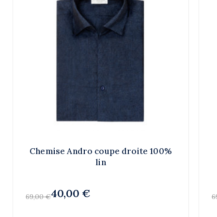
Chemise Andro coupe droite 100%
lin
40,00 €
69,00 €
6