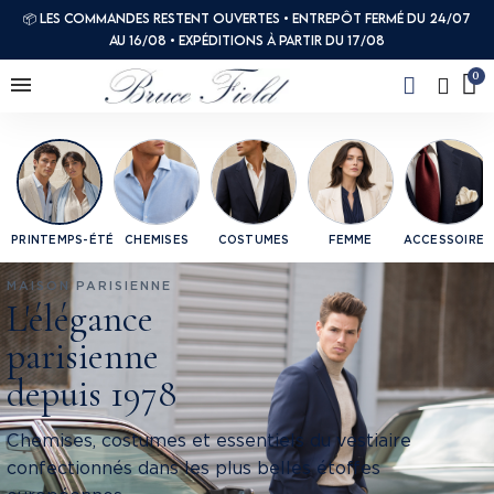
📦 Les commandes restent ouvertes • Entrepôt fermé du 24/07
au 16/08 • Expéditions à partir du 17/08
PRINTEMPS-ÉTÉ
CHEMISES
COSTUMES
FEMME
ACCESSOIRES
MAISON PARISIENNE
L'élégance
parisienne
depuis 1978
Chemises, costumes et essentiels du vestiaire
confectionnés dans les plus belles étoffes