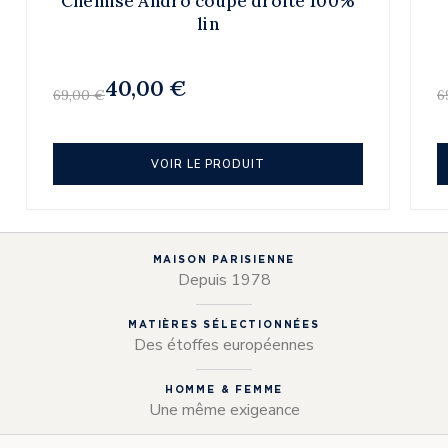
Chemise Andro coupe droite 100%
lin
40,00 €
69,00 €
6
VOIR LE PRODUIT
MAISON PARISIENNE
Depuis 1978
MATIÈRES SÉLECTIONNÉES
Des étoffes européennes
HOMME & FEMME
Une même exigeance