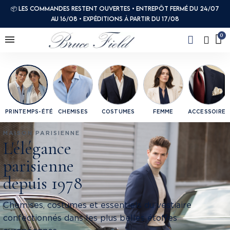
📦 Les commandes restent ouvertes • Entrepôt fermé du 24/07
au 16/08 • Expéditions à partir du 17/08
PRINTEMPS-ÉTÉ
CHEMISES
COSTUMES
FEMME
ACCESSOIRES
MAISON PARISIENNE
L'élégance
parisienne
depuis 1978
Chemises, costumes et essentiels du vestiaire
confectionnés dans les plus belles étoffes