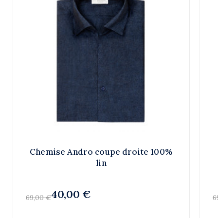
Chemise Andro coupe droite 100%
lin
40,00 €
69,00 €
6