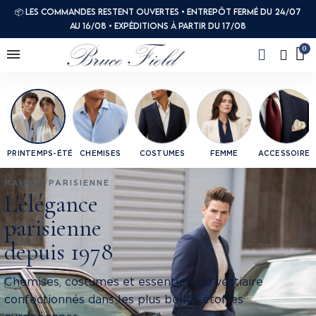
📦 Les commandes restent ouvertes • Entrepôt fermé du 24/07
au 16/08 • Expéditions à partir du 17/08
PRINTEMPS-ÉTÉ
CHEMISES
COSTUMES
FEMME
ACCESSOIRES
MAISON PARISIENNE
L'élégance
parisienne
depuis 1978
Chemises, costumes et essentiels du vestiaire
confectionnés dans les plus belles étoffes